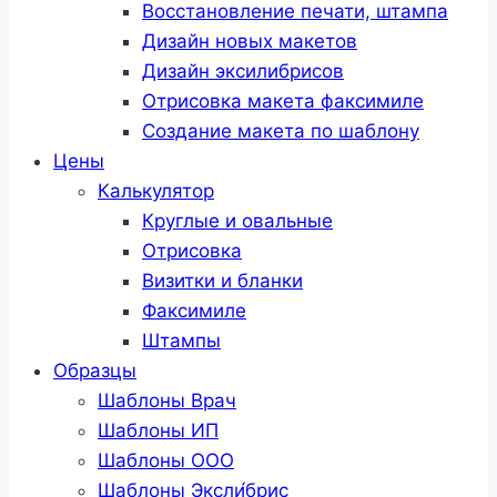
Восстановление печати, штампа
Дизайн новых макетов
Дизайн эксилибрисов
Отрисовка макета факсимиле
Создание макета по шаблону
Цены
Калькулятор
Круглые и овальные
Отрисовка
Визитки и бланки
Факсимиле
Штампы
Образцы
Шаблоны Врач
Шаблоны ИП
Шаблоны ООО
Шаблоны Эксли́брис