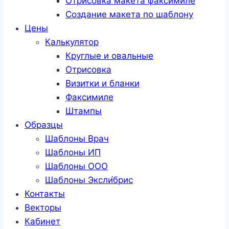
Отрисовка макета факсимиле
Создание макета по шаблону
Цены
Калькулятор
Круглые и овальные
Отрисовка
Визитки и бланки
Факсимиле
Штампы
Образцы
Шаблоны Врач
Шаблоны ИП
Шаблоны ООО
Шаблоны Эксли́брис
Контакты
Векторы
Кабинет