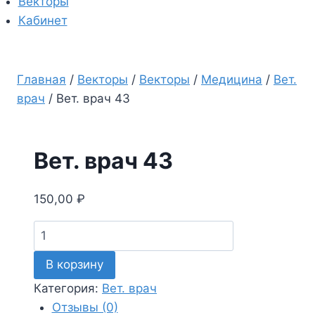
Векторы
Кабинет
Главная
/
Векторы
/
Векторы
/
Медицина
/
Вет.
врач
/
Вет. врач 43
Вет. врач 43
150,00
₽
Количество
товара
В корзину
Вет.
врач
Категория:
Вет. врач
43
Отзывы (0)