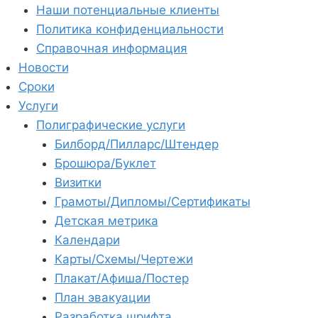
Наши потенциальные клиенты
Политика конфиденциальности
Справочная информация
Новости
Сроки
Услуги
Полиграфические услуги
Билборд/Пилларс/Штендер
Брошюра/Буклет
Визитки
Грамоты/Дипломы/Сертификаты
Детская метрика
Календари
Карты/Схемы/Чертежи
Плакат/Афиша/Постер
План эвакуации
Разработка шрифта