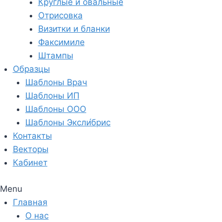
Круглые и овальные
Отрисовка
Визитки и бланки
Факсимиле
Штампы
Образцы
Шаблоны Врач
Шаблоны ИП
Шаблоны ООО
Шаблоны Эксли́брис
Контакты
Векторы
Кабинет
Menu
Главная
О нас