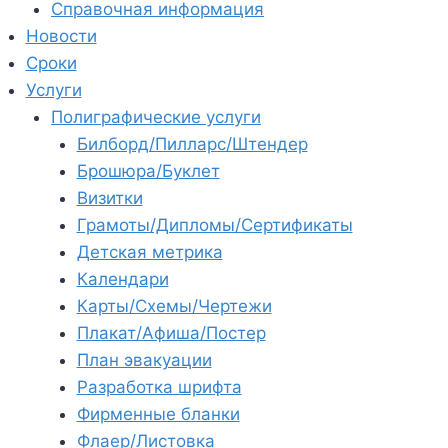
Справочная информация
Новости
Сроки
Услуги
Полиграфические услуги
Билборд/Пилларс/Штендер
Брошюра/Буклет
Визитки
Грамоты/Дипломы/Сертификаты
Детская метрика
Календари
Карты/Схемы/Чертежи
Плакат/Афиша/Постер
План эвакуации
Разработка шрифта
Фирменные бланки
Флаер/Листовка