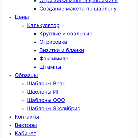
Отрисовка макета факсимиле
Создание макета по шаблону
Цены
Калькулятор
Круглые и овальные
Отрисовка
Визитки и бланки
Факсимиле
Штампы
Образцы
Шаблоны Врач
Шаблоны ИП
Шаблоны ООО
Шаблоны Эксли́брис
Контакты
Векторы
Кабинет