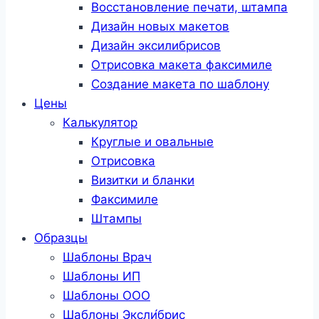
Восстановление печати, штампа
Дизайн новых макетов
Дизайн эксилибрисов
Отрисовка макета факсимиле
Создание макета по шаблону
Цены
Калькулятор
Круглые и овальные
Отрисовка
Визитки и бланки
Факсимиле
Штампы
Образцы
Шаблоны Врач
Шаблоны ИП
Шаблоны ООО
Шаблоны Эксли́брис