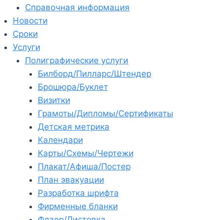
Справочная информация
Новости
Сроки
Услуги
Полиграфические услуги
Билборд/Пилларс/Штендер
Брошюра/Буклет
Визитки
Грамоты/Дипломы/Сертификаты
Детская метрика
Календари
Карты/Схемы/Чертежи
Плакат/Афиша/Постер
План эвакуации
Разработка шрифта
Фирменные бланки
Флаер/Листовка