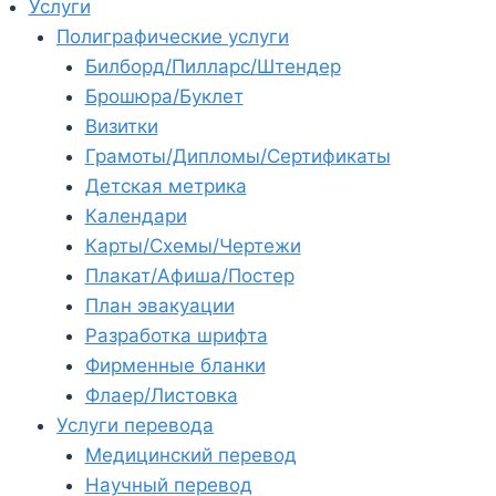
Услуги
Полиграфические услуги
Билборд/Пилларс/Штендер
Брошюра/Буклет
Визитки
Грамоты/Дипломы/Сертификаты
Детская метрика
Календари
Карты/Схемы/Чертежи
Плакат/Афиша/Постер
План эвакуации
Разработка шрифта
Фирменные бланки
Флаер/Листовка
Услуги перевода
Медицинский перевод
Научный перевод