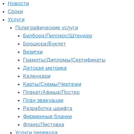
Новости
Сроки
Услуги
Полиграфические услуги
Билборд/Пилларс/Штендер
Брошюра/Буклет
Визитки
Грамоты/Дипломы/Сертификаты
Детская метрика
Календари
Карты/Схемы/Чертежи
Плакат/Афиша/Постер
План эвакуации
Разработка шрифта
Фирменные бланки
Флаер/Листовка
Услуги перевода