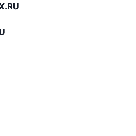
X.RU
U