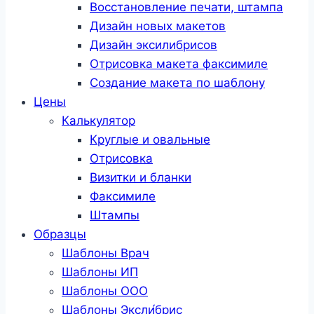
Восстановление печати, штампа
Дизайн новых макетов
Дизайн эксилибрисов
Отрисовка макета факсимиле
Создание макета по шаблону
Цены
Калькулятор
Круглые и овальные
Отрисовка
Визитки и бланки
Факсимиле
Штампы
Образцы
Шаблоны Врач
Шаблоны ИП
Шаблоны ООО
Шаблоны Эксли́брис