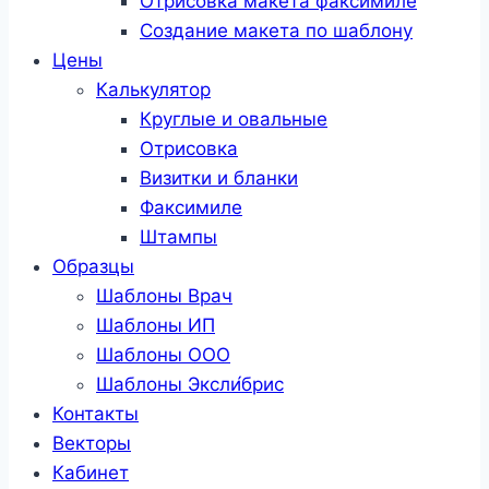
Отрисовка макета факсимиле
Создание макета по шаблону
Цены
Калькулятор
Круглые и овальные
Отрисовка
Визитки и бланки
Факсимиле
Штампы
Образцы
Шаблоны Врач
Шаблоны ИП
Шаблоны ООО
Шаблоны Эксли́брис
Контакты
Векторы
Кабинет