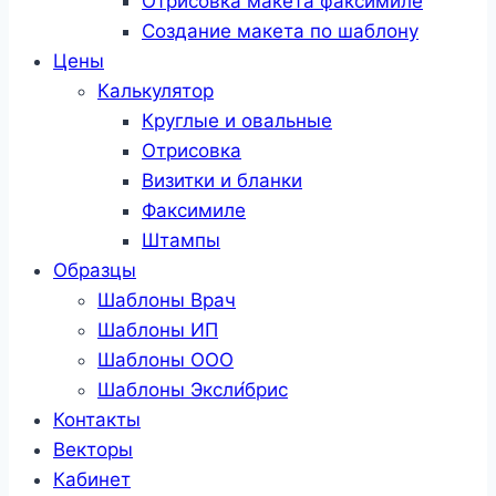
Отрисовка макета факсимиле
Создание макета по шаблону
Цены
Калькулятор
Круглые и овальные
Отрисовка
Визитки и бланки
Факсимиле
Штампы
Образцы
Шаблоны Врач
Шаблоны ИП
Шаблоны ООО
Шаблоны Эксли́брис
Контакты
Векторы
Кабинет