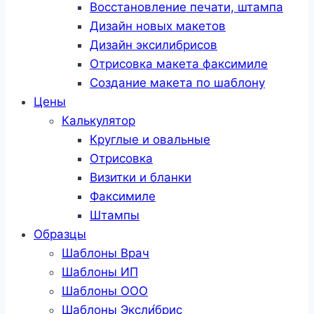
Восстановление печати, штампа
Дизайн новых макетов
Дизайн эксилибрисов
Отрисовка макета факсимиле
Создание макета по шаблону
Цены
Калькулятор
Круглые и овальные
Отрисовка
Визитки и бланки
Факсимиле
Штампы
Образцы
Шаблоны Врач
Шаблоны ИП
Шаблоны ООО
Шаблоны Эксли́брис