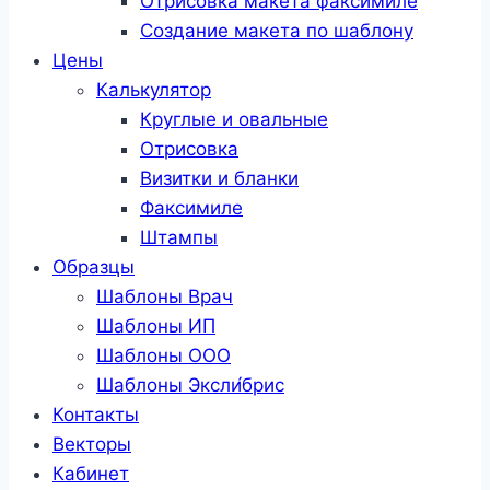
Отрисовка макета факсимиле
Создание макета по шаблону
Цены
Калькулятор
Круглые и овальные
Отрисовка
Визитки и бланки
Факсимиле
Штампы
Образцы
Шаблоны Врач
Шаблоны ИП
Шаблоны ООО
Шаблоны Эксли́брис
Контакты
Векторы
Кабинет