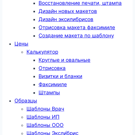
Восстановление печати, штампа
Дизайн новых макетов
Дизайн эксилибрисов
Отрисовка макета факсимиле
Создание макета по шаблону
Цены
Калькулятор
Круглые и овальные
Отрисовка
Визитки и бланки
Факсимиле
Штампы
Образцы
Шаблоны Врач
Шаблоны ИП
Шаблоны ООО
Шаблоны Эксли́брис