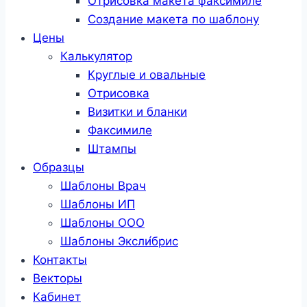
Отрисовка макета факсимиле
Создание макета по шаблону
Цены
Калькулятор
Круглые и овальные
Отрисовка
Визитки и бланки
Факсимиле
Штампы
Образцы
Шаблоны Врач
Шаблоны ИП
Шаблоны ООО
Шаблоны Эксли́брис
Контакты
Векторы
Кабинет