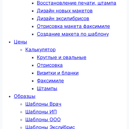
Восстановление печати, штампа
Дизайн новых макетов
Дизайн эксилибрисов
Отрисовка макета факсимиле
Создание макета по шаблону
Цены
Калькулятор
Круглые и овальные
Отрисовка
Визитки и бланки
Факсимиле
Штампы
Образцы
Шаблоны Врач
Шаблоны ИП
Шаблоны ООО
Шаблоны Эксли́брис