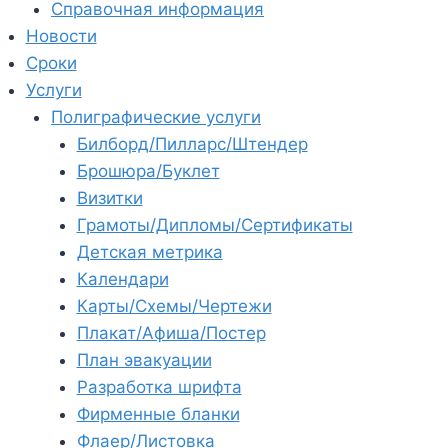
Справочная информация
Новости
Сроки
Услуги
Полиграфические услуги
Билборд/Пилларс/Штендер
Брошюра/Буклет
Визитки
Грамоты/Дипломы/Сертификаты
Детская метрика
Календари
Карты/Схемы/Чертежи
Плакат/Афиша/Постер
План эвакуации
Разработка шрифта
Фирменные бланки
Флаер/Листовка