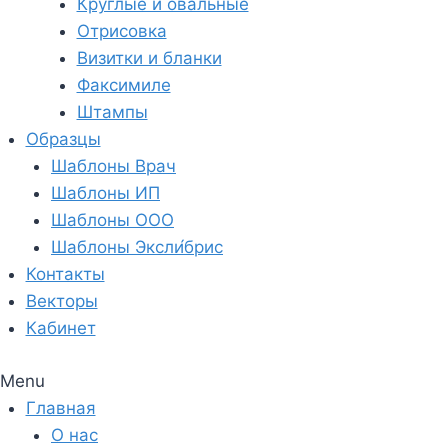
Круглые и овальные
Отрисовка
Визитки и бланки
Факсимиле
Штампы
Образцы
Шаблоны Врач
Шаблоны ИП
Шаблоны ООО
Шаблоны Эксли́брис
Контакты
Векторы
Кабинет
Menu
Главная
О нас