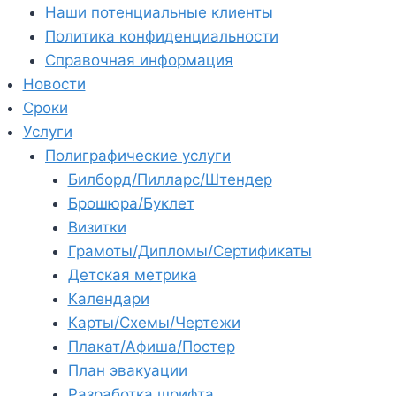
Наши потенциальные клиенты
Политика конфиденциальности
Справочная информация
Новости
Сроки
Услуги
Полиграфические услуги
Билборд/Пилларс/Штендер
Брошюра/Буклет
Визитки
Грамоты/Дипломы/Сертификаты
Детская метрика
Календари
Карты/Схемы/Чертежи
Плакат/Афиша/Постер
План эвакуации
Разработка шрифта