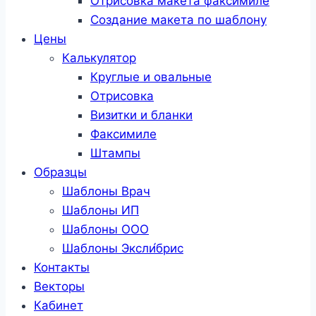
Отрисовка макета факсимиле
Создание макета по шаблону
Цены
Калькулятор
Круглые и овальные
Отрисовка
Визитки и бланки
Факсимиле
Штампы
Образцы
Шаблоны Врач
Шаблоны ИП
Шаблоны ООО
Шаблоны Эксли́брис
Контакты
Векторы
Кабинет