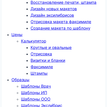
Восстановление печати, штампа
Дизайн новых макетов
Дизайн эксилибрисов
Отрисовка макета факсимиле
Создание макета по шаблону
Цены
Калькулятор
Круглые и овальные
Отрисовка
Визитки и бланки
Факсимиле
Штампы
Образцы
Шаблоны Врач
Шаблоны ИП
Шаблоны ООО
Шаблоны Эксли́брис