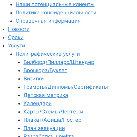
Наши потенциальные клиенты
Политика конфиденциальности
Справочная информация
Новости
Сроки
Услуги
Полиграфические услуги
Билборд/Пилларс/Штендер
Брошюра/Буклет
Визитки
Грамоты/Дипломы/Сертификаты
Детская метрика
Календари
Карты/Схемы/Чертежи
Плакат/Афиша/Постер
План эвакуации
Разработка шрифта