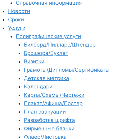
Справочная информация
Новости
Сроки
Услуги
Полиграфические услуги
Билборд/Пилларс/Штендер
Брошюра/Буклет
Визитки
Грамоты/Дипломы/Сертификаты
Детская метрика
Календари
Карты/Схемы/Чертежи
Плакат/Афиша/Постер
План эвакуации
Разработка шрифта
Фирменные бланки
Флаер/Листовка