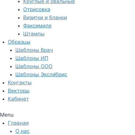
Круглые и овальные
Отрисовка
Визитки и бланки
Факсимиле
Штампы
Образцы
Шаблоны Врач
Шаблоны ИП
Шаблоны ООО
Шаблоны Эксли́брис
Контакты
Векторы
Кабинет
Menu
Главная
О нас