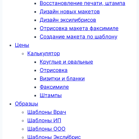
Восстановление печати, штампа
Дизайн новых макетов
Дизайн эксилибрисов
Отрисовка макета факсимиле
Создание макета по шаблону
Цены
Калькулятор
Круглые и овальные
Отрисовка
Визитки и бланки
Факсимиле
Штампы
Образцы
Шаблоны Врач
Шаблоны ИП
Шаблоны ООО
Шаблоны Эксли́брис