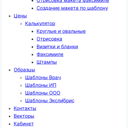
Отрисовка макета факсимиле
Создание макета по шаблону
Цены
Калькулятор
Круглые и овальные
Отрисовка
Визитки и бланки
Факсимиле
Штампы
Образцы
Шаблоны Врач
Шаблоны ИП
Шаблоны ООО
Шаблоны Эксли́брис
Контакты
Векторы
Кабинет