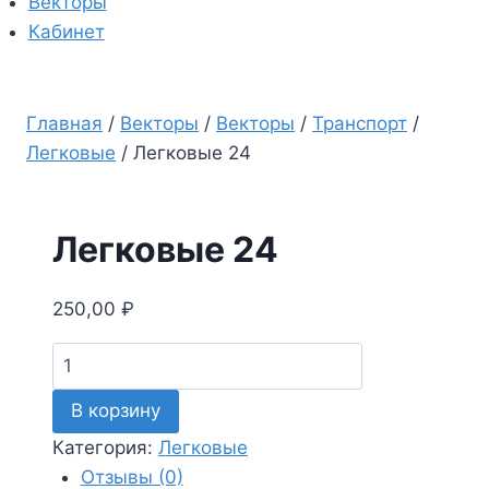
Векторы
Кабинет
Главная
/
Векторы
/
Векторы
/
Транспорт
/
Легковые
/
Легковые 24
Легковые 24
250,00
₽
Количество
товара
В корзину
Легковые
24
Категория:
Легковые
Отзывы (0)