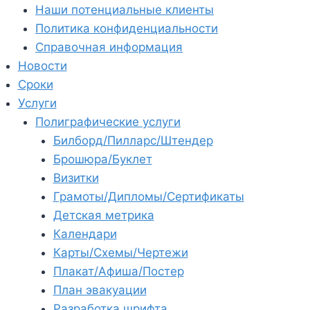
Наши потенциальные клиенты
Политика конфиденциальности
Справочная информация
Новости
Сроки
Услуги
Полиграфические услуги
Билборд/Пилларс/Штендер
Брошюра/Буклет
Визитки
Грамоты/Дипломы/Сертификаты
Детская метрика
Календари
Карты/Схемы/Чертежи
Плакат/Афиша/Постер
План эвакуации
Разработка шрифта