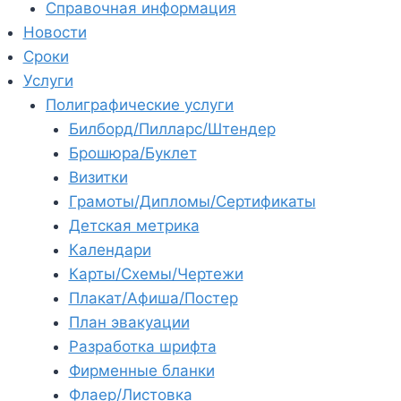
Справочная информация
Новости
Сроки
Услуги
Полиграфические услуги
Билборд/Пилларс/Штендер
Брошюра/Буклет
Визитки
Грамоты/Дипломы/Сертификаты
Детская метрика
Календари
Карты/Схемы/Чертежи
Плакат/Афиша/Постер
План эвакуации
Разработка шрифта
Фирменные бланки
Флаер/Листовка