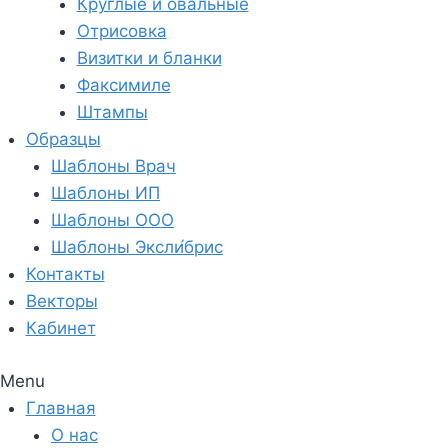
Круглые и овальные
Отрисовка
Визитки и бланки
Факсимиле
Штампы
Образцы
Шаблоны Врач
Шаблоны ИП
Шаблоны ООО
Шаблоны Эксли́брис
Контакты
Векторы
Кабинет
Menu
Главная
О нас