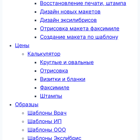
Восстановление печати, штампа
Дизайн новых макетов
Дизайн эксилибрисов
Отрисовка макета факсимиле
Создание макета по шаблону
Цены
Калькулятор
Круглые и овальные
Отрисовка
Визитки и бланки
Факсимиле
Штампы
Образцы
Шаблоны Врач
Шаблоны ИП
Шаблоны ООО
Шаблоны Эксли́брис