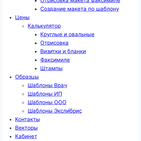
Отрисовка макета факсимиле
Создание макета по шаблону
Цены
Калькулятор
Круглые и овальные
Отрисовка
Визитки и бланки
Факсимиле
Штампы
Образцы
Шаблоны Врач
Шаблоны ИП
Шаблоны ООО
Шаблоны Эксли́брис
Контакты
Векторы
Кабинет