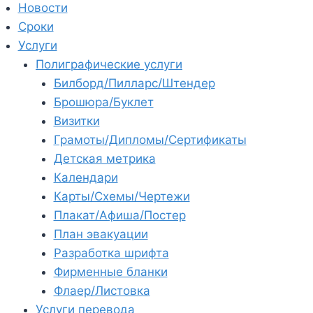
Новости
Сроки
Услуги
Полиграфические услуги
Билборд/Пилларс/Штендер
Брошюра/Буклет
Визитки
Грамоты/Дипломы/Сертификаты
Детская метрика
Календари
Карты/Схемы/Чертежи
Плакат/Афиша/Постер
План эвакуации
Разработка шрифта
Фирменные бланки
Флаер/Листовка
Услуги перевода