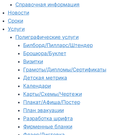
Справочная информация
Новости
Сроки
Услуги
Полиграфические услуги
Билборд/Пилларс/Штендер
Брошюра/Буклет
Визитки
Грамоты/Дипломы/Сертификаты
Детская метрика
Календари
Карты/Схемы/Чертежи
Плакат/Афиша/Постер
План эвакуации
Разработка шрифта
Фирменные бланки
Флаер/Листовка