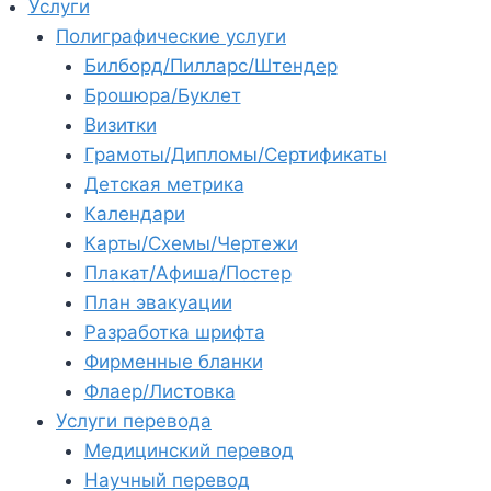
Услуги
Полиграфические услуги
Билборд/Пилларс/Штендер
Брошюра/Буклет
Визитки
Грамоты/Дипломы/Сертификаты
Детская метрика
Календари
Карты/Схемы/Чертежи
Плакат/Афиша/Постер
План эвакуации
Разработка шрифта
Фирменные бланки
Флаер/Листовка
Услуги перевода
Медицинский перевод
Научный перевод