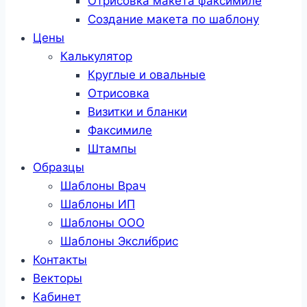
Отрисовка макета факсимиле
Создание макета по шаблону
Цены
Калькулятор
Круглые и овальные
Отрисовка
Визитки и бланки
Факсимиле
Штампы
Образцы
Шаблоны Врач
Шаблоны ИП
Шаблоны ООО
Шаблоны Эксли́брис
Контакты
Векторы
Кабинет