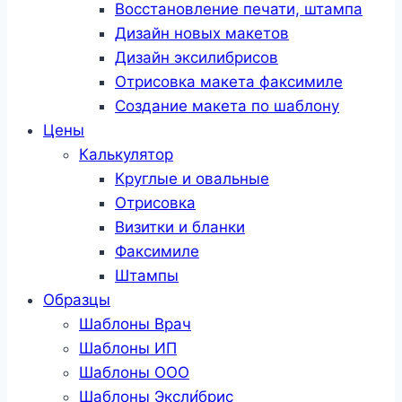
Восстановление печати, штампа
Дизайн новых макетов
Дизайн эксилибрисов
Отрисовка макета факсимиле
Создание макета по шаблону
Цены
Калькулятор
Круглые и овальные
Отрисовка
Визитки и бланки
Факсимиле
Штампы
Образцы
Шаблоны Врач
Шаблоны ИП
Шаблоны ООО
Шаблоны Эксли́брис