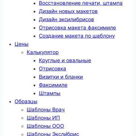
Восстановление печати, штампа
Дизайн новых макетов
Дизайн эксилибрисов
Отрисовка макета факсимиле
Создание макета по шаблону
Цены
Калькулятор
Круглые и овальные
Отрисовка
Визитки и бланки
Факсимиле
Штампы
Образцы
Шаблоны Врач
Шаблоны ИП
Шаблоны ООО
Шаблоны Эксли́брис