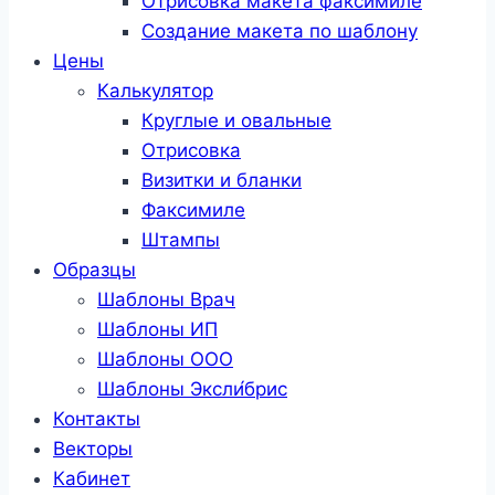
Отрисовка макета факсимиле
Создание макета по шаблону
Цены
Калькулятор
Круглые и овальные
Отрисовка
Визитки и бланки
Факсимиле
Штампы
Образцы
Шаблоны Врач
Шаблоны ИП
Шаблоны ООО
Шаблоны Эксли́брис
Контакты
Векторы
Кабинет