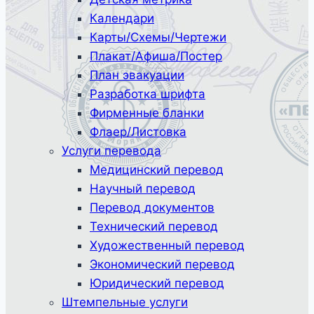
Календари
Карты/Схемы/Чертежи
Плакат/Афиша/Постер
План эвакуации
Разработка шрифта
Фирменные бланки
Флаер/Листовка
Услуги перевода
Медицинский перевод
Научный перевод
Перевод документов
Технический перевод
Художественный перевод
Экономический перевод
Юридический перевод
Штемпельные услуги