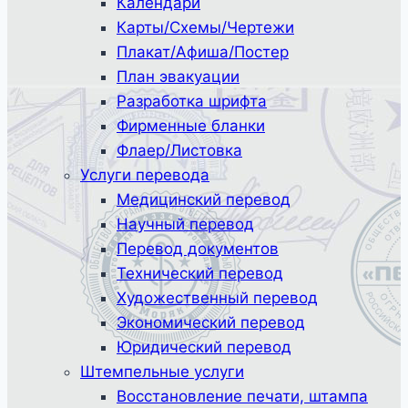
Календари
Карты/Схемы/Чертежи
Плакат/Афиша/Постер
План эвакуации
Разработка шрифта
Фирменные бланки
Флаер/Листовка
Услуги перевода
Медицинский перевод
Научный перевод
Перевод документов
Технический перевод
Художественный перевод
Экономический перевод
Юридический перевод
Штемпельные услуги
Восстановление печати, штампа