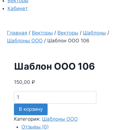
Векторы
Кабинет
Главная
/
Векторы
/
Векторы
/
Шаблоны
/
Шаблоны ООО
/
Шаблон ООО 106
Шаблон ООО 106
150,00
₽
Количество
товара
В корзину
Шаблон
ООО
Категория:
Шаблоны ООО
106
Отзывы (0)