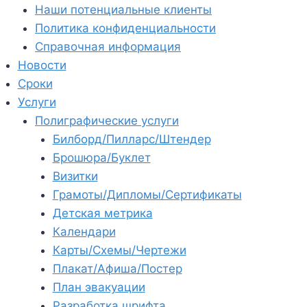
Наши потенциальные клиенты
Политика конфиденциальности
Справочная информация
Новости
Сроки
Услуги
Полиграфические услуги
Билборд/Пилларс/Штендер
Брошюра/Буклет
Визитки
Грамоты/Дипломы/Сертификаты
Детская метрика
Календари
Карты/Схемы/Чертежи
Плакат/Афиша/Постер
План эвакуации
Разработка шрифта