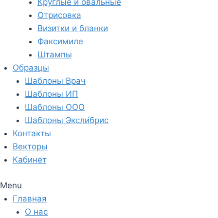
Круглые и овальные
Отрисовка
Визитки и бланки
Факсимиле
Штампы
Образцы
Шаблоны Врач
Шаблоны ИП
Шаблоны ООО
Шаблоны Эксли́брис
Контакты
Векторы
Кабинет
Menu
Главная
О нас