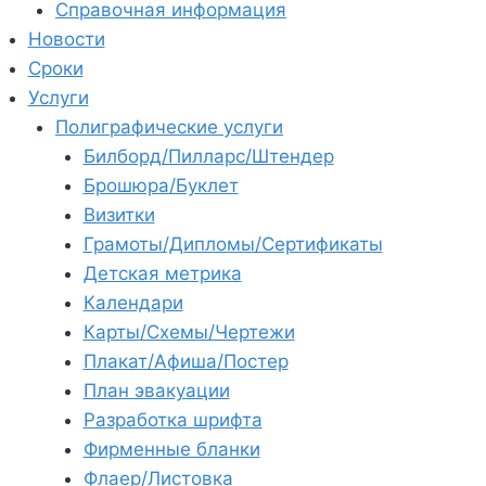
Справочная информация
Новости
Сроки
Услуги
Полиграфические услуги
Билборд/Пилларс/Штендер
Брошюра/Буклет
Визитки
Грамоты/Дипломы/Сертификаты
Детская метрика
Календари
Карты/Схемы/Чертежи
Плакат/Афиша/Постер
План эвакуации
Разработка шрифта
Фирменные бланки
Флаер/Листовка