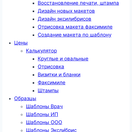
Восстановление печати, штампа
Дизайн новых макетов
Дизайн эксилибрисов
Отрисовка макета факсимиле
Создание макета по шаблону
Цены
Калькулятор
Круглые и овальные
Отрисовка
Визитки и бланки
Факсимиле
Штампы
Образцы
Шаблоны Врач
Шаблоны ИП
Шаблоны ООО
Шаблоны Эксли́брис