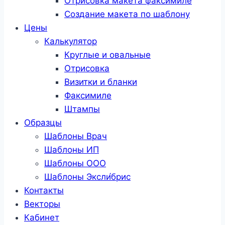
Отрисовка макета факсимиле
Создание макета по шаблону
Цены
Калькулятор
Круглые и овальные
Отрисовка
Визитки и бланки
Факсимиле
Штампы
Образцы
Шаблоны Врач
Шаблоны ИП
Шаблоны ООО
Шаблоны Эксли́брис
Контакты
Векторы
Кабинет