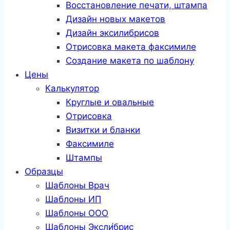
Восстановление печати, штампа
Дизайн новых макетов
Дизайн эксилибрисов
Отрисовка макета факсимиле
Создание макета по шаблону
Цены
Калькулятор
Круглые и овальные
Отрисовка
Визитки и бланки
Факсимиле
Штампы
Образцы
Шаблоны Врач
Шаблоны ИП
Шаблоны ООО
Шаблоны Эксли́брис