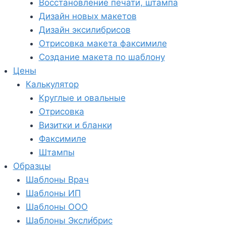
Восстановление печати, штампа
Дизайн новых макетов
Дизайн эксилибрисов
Отрисовка макета факсимиле
Создание макета по шаблону
Цены
Калькулятор
Круглые и овальные
Отрисовка
Визитки и бланки
Факсимиле
Штампы
Образцы
Шаблоны Врач
Шаблоны ИП
Шаблоны ООО
Шаблоны Эксли́брис