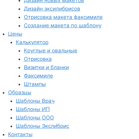
Дизайн новых макетов
Дизайн эксилибрисов
Отрисовка макета факсимиле
Создание макета по шаблону
Цены
Калькулятор
Круглые и овальные
Отрисовка
Визитки и бланки
Факсимиле
Штампы
Образцы
Шаблоны Врач
Шаблоны ИП
Шаблоны ООО
Шаблоны Эксли́брис
Контакты