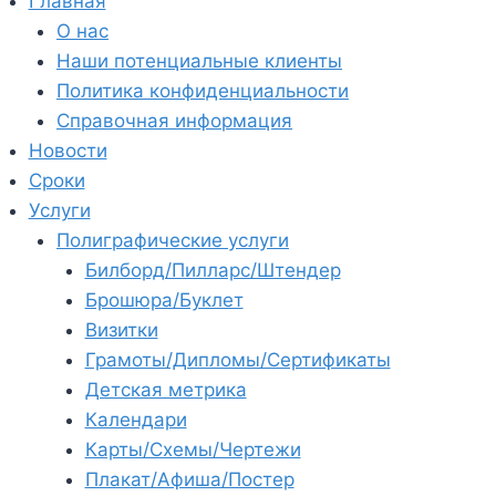
Главная
О нас
Наши потенциальные клиенты
Политика конфиденциальности
Справочная информация
Новости
Сроки
Услуги
Полиграфические услуги
Билборд/Пилларс/Штендер
Брошюра/Буклет
Визитки
Грамоты/Дипломы/Сертификаты
Детская метрика
Календари
Карты/Схемы/Чертежи
Плакат/Афиша/Постер