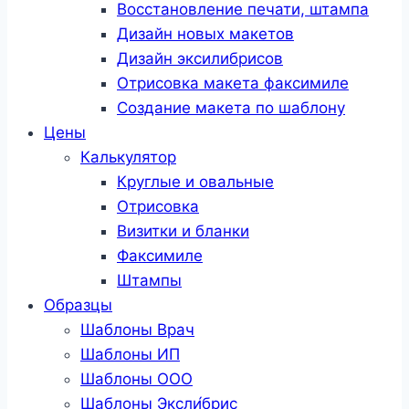
Восстановление печати, штампа
Дизайн новых макетов
Дизайн эксилибрисов
Отрисовка макета факсимиле
Создание макета по шаблону
Цены
Калькулятор
Круглые и овальные
Отрисовка
Визитки и бланки
Факсимиле
Штампы
Образцы
Шаблоны Врач
Шаблоны ИП
Шаблоны ООО
Шаблоны Эксли́брис