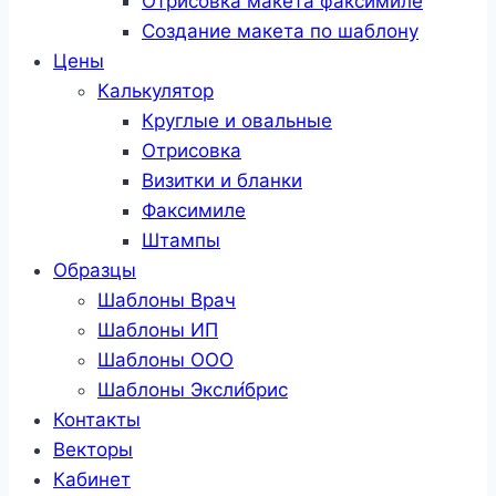
Отрисовка макета факсимиле
Создание макета по шаблону
Цены
Калькулятор
Круглые и овальные
Отрисовка
Визитки и бланки
Факсимиле
Штампы
Образцы
Шаблоны Врач
Шаблоны ИП
Шаблоны ООО
Шаблоны Эксли́брис
Контакты
Векторы
Кабинет