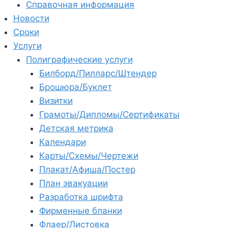
Справочная информация
Новости
Сроки
Услуги
Полиграфические услуги
Билборд/Пилларс/Штендер
Брошюра/Буклет
Визитки
Грамоты/Дипломы/Сертификаты
Детская метрика
Календари
Карты/Схемы/Чертежи
Плакат/Афиша/Постер
План эвакуации
Разработка шрифта
Фирменные бланки
Флаер/Листовка