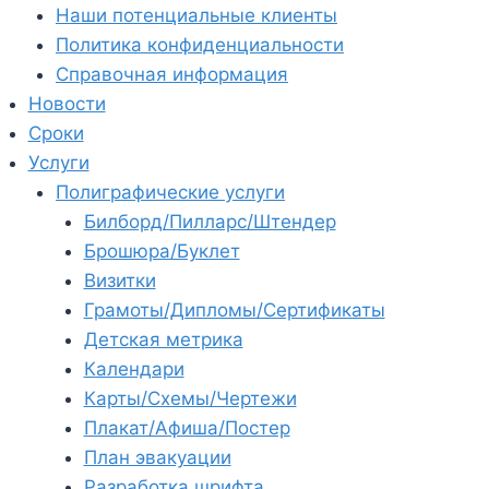
Наши потенциальные клиенты
Политика конфиденциальности
Справочная информация
Новости
Сроки
Услуги
Полиграфические услуги
Билборд/Пилларс/Штендер
Брошюра/Буклет
Визитки
Грамоты/Дипломы/Сертификаты
Детская метрика
Календари
Карты/Схемы/Чертежи
Плакат/Афиша/Постер
План эвакуации
Разработка шрифта