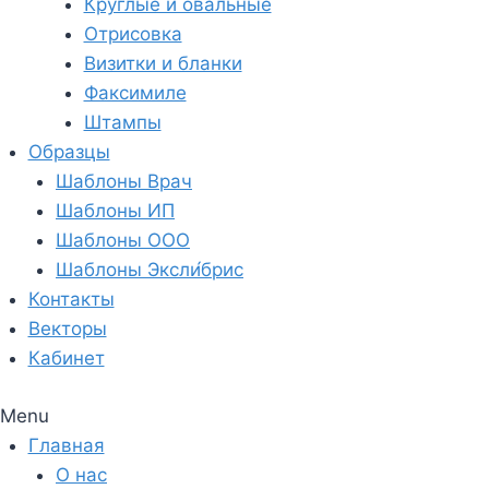
Круглые и овальные
Отрисовка
Визитки и бланки
Факсимиле
Штампы
Образцы
Шаблоны Врач
Шаблоны ИП
Шаблоны ООО
Шаблоны Эксли́брис
Контакты
Векторы
Кабинет
Menu
Главная
О нас