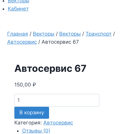
Векторы
Кабинет
Главная
/
Векторы
/
Векторы
/
Транспорт
/
Автосервис
/
Автосервис 67
Автосервис 67
150,00
₽
Количество
товара
В корзину
Автосервис
67
Категория:
Автосервис
Отзывы (0)