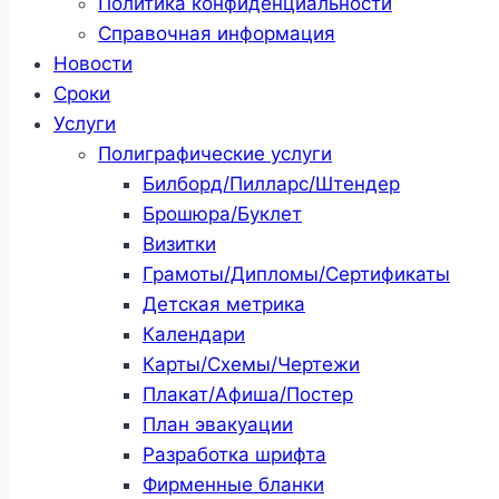
Политика конфиденциальности
Справочная информация
Новости
Сроки
Услуги
Полиграфические услуги
Билборд/Пилларс/Штендер
Брошюра/Буклет
Визитки
Грамоты/Дипломы/Сертификаты
Детская метрика
Календари
Карты/Схемы/Чертежи
Плакат/Афиша/Постер
План эвакуации
Разработка шрифта
Фирменные бланки