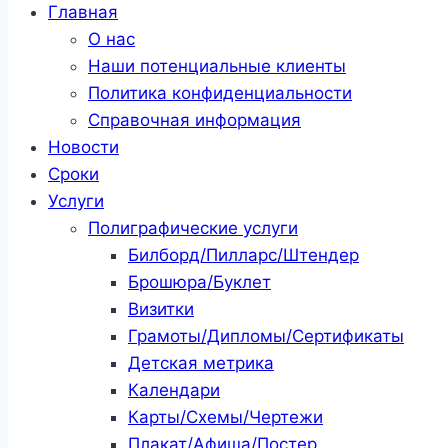
Главная
О нас
Наши потенциальные клиенты
Политика конфиденциальности
Справочная информация
Новости
Сроки
Услуги
Полиграфические услуги
Билборд/Пилларс/Штендер
Брошюра/Буклет
Визитки
Грамоты/Дипломы/Сертификаты
Детская метрика
Календари
Карты/Схемы/Чертежи
Плакат/Афиша/Постер