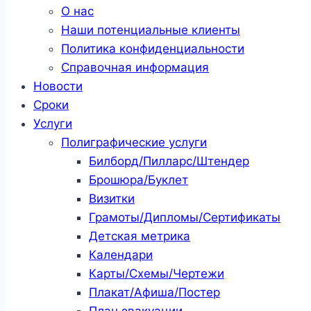
О нас
Наши потенциальные клиенты
Политика конфиденциальности
Справочная информация
Новости
Сроки
Услуги
Полиграфические услуги
Билборд/Пилларс/Штендер
Брошюра/Буклет
Визитки
Грамоты/Дипломы/Сертификаты
Детская метрика
Календари
Карты/Схемы/Чертежи
Плакат/Афиша/Постер
План эвакуации