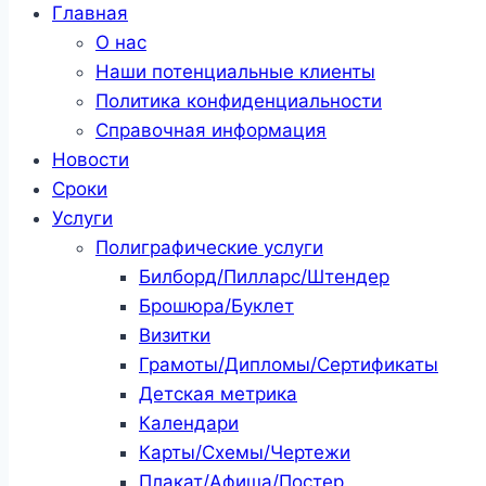
Главная
О нас
Наши потенциальные клиенты
Политика конфиденциальности
Справочная информация
Новости
Сроки
Услуги
Полиграфические услуги
Билборд/Пилларс/Штендер
Брошюра/Буклет
Визитки
Грамоты/Дипломы/Сертификаты
Детская метрика
Календари
Карты/Схемы/Чертежи
Плакат/Афиша/Постер