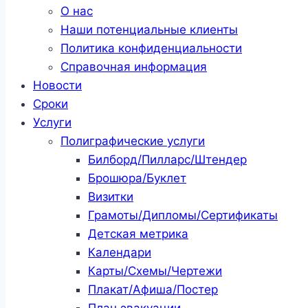
О нас
Наши потенциальные клиенты
Политика конфиденциальности
Справочная информация
Новости
Сроки
Услуги
Полиграфические услуги
Билборд/Пилларс/Штендер
Брошюра/Буклет
Визитки
Грамоты/Дипломы/Сертификаты
Детская метрика
Календари
Карты/Схемы/Чертежи
Плакат/Афиша/Постер
План эвакуации