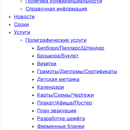
Политика конфиденциальности
Справочная информация
Новости
Сроки
Услуги
Полиграфические услуги
Билборд/Пилларс/Штендер
Брошюра/Буклет
Визитки
Грамоты/Дипломы/Сертификаты
Детская метрика
Календари
Карты/Схемы/Чертежи
Плакат/Афиша/Постер
План эвакуации
Разработка шрифта
Фирменные бланки