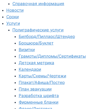
Справочная информация
Новости
Сроки
Услуги
Полиграфические услуги
Билборд/Пилларс/Штендер
Брошюра/Буклет
Визитки
Грамоты/Дипломы/Сертификаты
Детская метрика
Календари
Карты/Схемы/Чертежи
Плакат/Афиша/Постер
План эвакуации
Разработка шрифта
Фирменные бланки
Флаер/Листовка