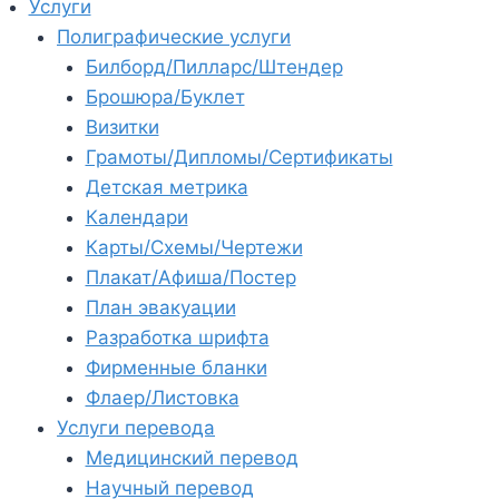
Услуги
Полиграфические услуги
Билборд/Пилларс/Штендер
Брошюра/Буклет
Визитки
Грамоты/Дипломы/Сертификаты
Детская метрика
Календари
Карты/Схемы/Чертежи
Плакат/Афиша/Постер
План эвакуации
Разработка шрифта
Фирменные бланки
Флаер/Листовка
Услуги перевода
Медицинский перевод
Научный перевод