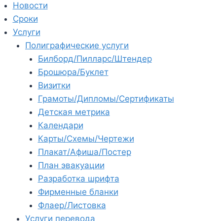
Новости
Сроки
Услуги
Полиграфические услуги
Билборд/Пилларс/Штендер
Брошюра/Буклет
Визитки
Грамоты/Дипломы/Сертификаты
Детская метрика
Календари
Карты/Схемы/Чертежи
Плакат/Афиша/Постер
План эвакуации
Разработка шрифта
Фирменные бланки
Флаер/Листовка
Услуги перевода