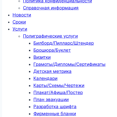
Политика конфиденциальности
Справочная информация
Новости
Сроки
Услуги
Полиграфические услуги
Билборд/Пилларс/Штендер
Брошюра/Буклет
Визитки
Грамоты/Дипломы/Сертификаты
Детская метрика
Календари
Карты/Схемы/Чертежи
Плакат/Афиша/Постер
План эвакуации
Разработка шрифта
Фирменные бланки