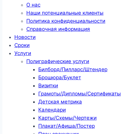
О нас
Наши потенциальные клиенты
Политика конфиденциальности
Справочная информация
Новости
Сроки
Услуги
Полиграфические услуги
Билборд/Пилларс/Штендер
Брошюра/Буклет
Визитки
Грамоты/Дипломы/Сертификаты
Детская метрика
Календари
Карты/Схемы/Чертежи
Плакат/Афиша/Постер
План эвакуации