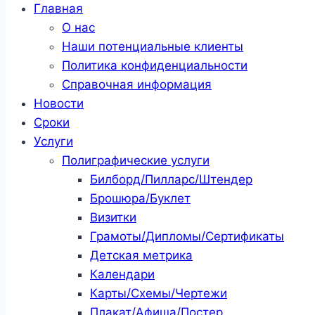
Главная
О нас
Наши потенциальные клиенты
Политика конфиденциальности
Справочная информация
Новости
Сроки
Услуги
Полиграфические услуги
Билборд/Пилларс/Штендер
Брошюра/Буклет
Визитки
Грамоты/Дипломы/Сертификаты
Детская метрика
Календари
Карты/Схемы/Чертежи
Плакат/Афиша/Постер