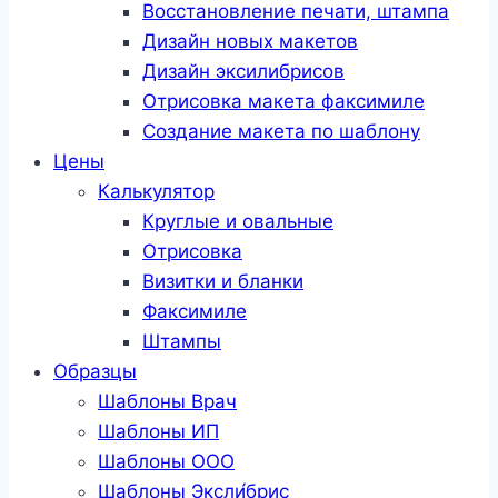
Восстановление печати, штампа
Дизайн новых макетов
Дизайн эксилибрисов
Отрисовка макета факсимиле
Создание макета по шаблону
Цены
Калькулятор
Круглые и овальные
Отрисовка
Визитки и бланки
Факсимиле
Штампы
Образцы
Шаблоны Врач
Шаблоны ИП
Шаблоны ООО
Шаблоны Эксли́брис