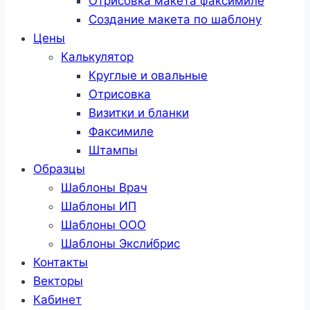
Отрисовка макета факсимиле
Создание макета по шаблону
Цены
Калькулятор
Круглые и овальные
Отрисовка
Визитки и бланки
Факсимиле
Штампы
Образцы
Шаблоны Врач
Шаблоны ИП
Шаблоны ООО
Шаблоны Эксли́брис
Контакты
Векторы
Кабинет