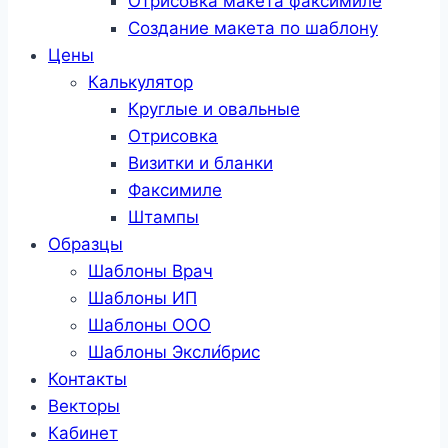
Отрисовка макета факсимиле
Создание макета по шаблону
Цены
Калькулятор
Круглые и овальные
Отрисовка
Визитки и бланки
Факсимиле
Штампы
Образцы
Шаблоны Врач
Шаблоны ИП
Шаблоны ООО
Шаблоны Эксли́брис
Контакты
Векторы
Кабинет