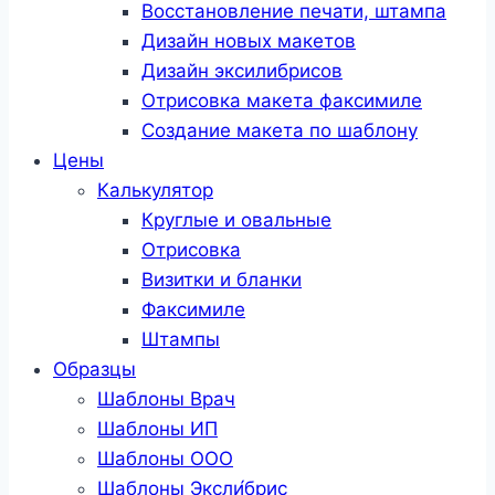
Восстановление печати, штампа
Дизайн новых макетов
Дизайн эксилибрисов
Отрисовка макета факсимиле
Создание макета по шаблону
Цены
Калькулятор
Круглые и овальные
Отрисовка
Визитки и бланки
Факсимиле
Штампы
Образцы
Шаблоны Врач
Шаблоны ИП
Шаблоны ООО
Шаблоны Эксли́брис