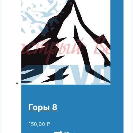
Горы 8
150,00
₽