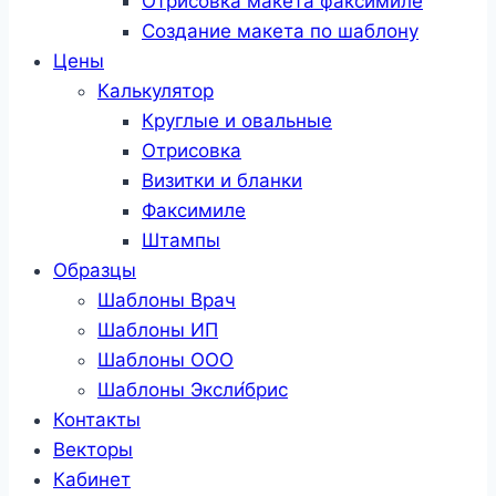
Отрисовка макета факсимиле
Создание макета по шаблону
Цены
Калькулятор
Круглые и овальные
Отрисовка
Визитки и бланки
Факсимиле
Штампы
Образцы
Шаблоны Врач
Шаблоны ИП
Шаблоны ООО
Шаблоны Эксли́брис
Контакты
Векторы
Кабинет