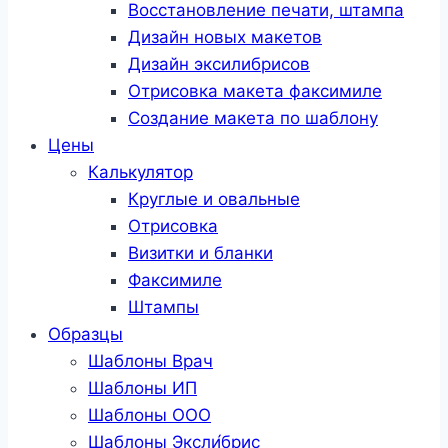
Восстановление печати, штампа
Дизайн новых макетов
Дизайн эксилибрисов
Отрисовка макета факсимиле
Создание макета по шаблону
Цены
Калькулятор
Круглые и овальные
Отрисовка
Визитки и бланки
Факсимиле
Штампы
Образцы
Шаблоны Врач
Шаблоны ИП
Шаблоны ООО
Шаблоны Эксли́брис