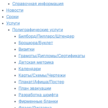
Справочная информация
Новости
Сроки
Услуги
Полиграфические услуги
Билборд/Пилларс/Штендер
Брошюра/Буклет
Визитки
Грамоты/Дипломы/Сертификаты
Детская метрика
Календари
Карты/Схемы/Чертежи
Плакат/Афиша/Постер
План эвакуации
Разработка шрифта
Фирменные бланки
Флаер/Листовка