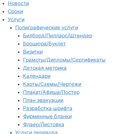
Новости
Сроки
Услуги
Полиграфические услуги
Билборд/Пилларс/Штендер
Брошюра/Буклет
Визитки
Грамоты/Дипломы/Сертификаты
Детская метрика
Календари
Карты/Схемы/Чертежи
Плакат/Афиша/Постер
План эвакуации
Разработка шрифта
Фирменные бланки
Флаер/Листовка
Услуги перевода