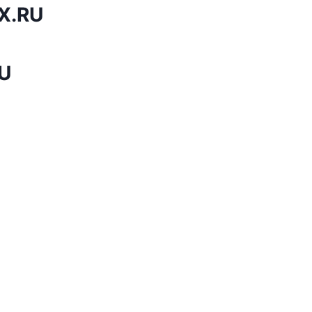
X.RU
U