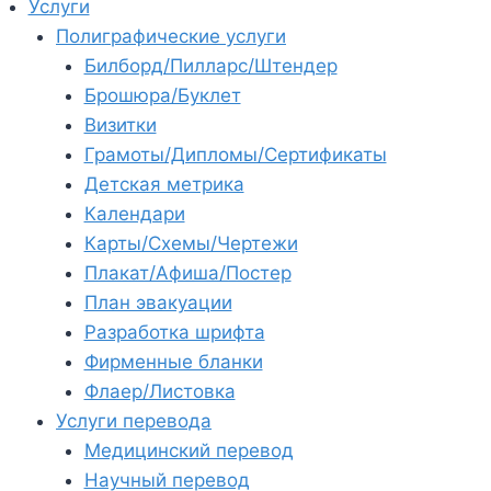
Услуги
Полиграфические услуги
Билборд/Пилларс/Штендер
Брошюра/Буклет
Визитки
Грамоты/Дипломы/Сертификаты
Детская метрика
Календари
Карты/Схемы/Чертежи
Плакат/Афиша/Постер
План эвакуации
Разработка шрифта
Фирменные бланки
Флаер/Листовка
Услуги перевода
Медицинский перевод
Научный перевод