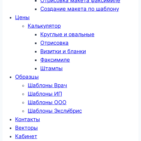
Отрисовка макета факсимиле
Создание макета по шаблону
Цены
Калькулятор
Круглые и овальные
Отрисовка
Визитки и бланки
Факсимиле
Штампы
Образцы
Шаблоны Врач
Шаблоны ИП
Шаблоны ООО
Шаблоны Эксли́брис
Контакты
Векторы
Кабинет