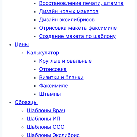
Восстановление печати, штампа
Дизайн новых макетов
Дизайн эксилибрисов
Отрисовка макета факсимиле
Создание макета по шаблону
Цены
Калькулятор
Круглые и овальные
Отрисовка
Визитки и бланки
Факсимиле
Штампы
Образцы
Шаблоны Врач
Шаблоны ИП
Шаблоны ООО
Шаблоны Эксли́брис