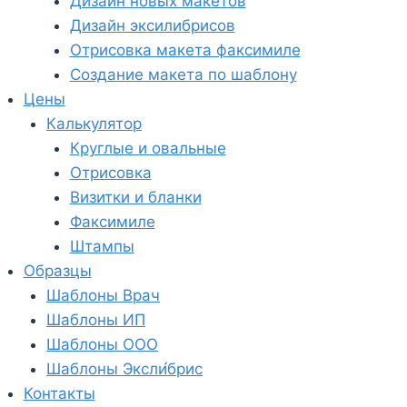
Дизайн новых макетов
Дизайн эксилибрисов
Отрисовка макета факсимиле
Создание макета по шаблону
Цены
Калькулятор
Круглые и овальные
Отрисовка
Визитки и бланки
Факсимиле
Штампы
Образцы
Шаблоны Врач
Шаблоны ИП
Шаблоны ООО
Шаблоны Эксли́брис
Контакты