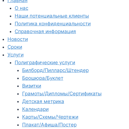
Главная
О нас
Наши потенциальные клиенты
Политика конфиденциальности
Справочная информация
Новости
Сроки
Услуги
Полиграфические услуги
Билборд/Пилларс/Штендер
Брошюра/Буклет
Визитки
Грамоты/Дипломы/Сертификаты
Детская метрика
Календари
Карты/Схемы/Чертежи
Плакат/Афиша/Постер