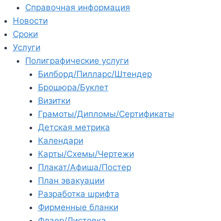
Справочная информация
Новости
Сроки
Услуги
Полиграфические услуги
Билборд/Пилларс/Штендер
Брошюра/Буклет
Визитки
Грамоты/Дипломы/Сертификаты
Детская метрика
Календари
Карты/Схемы/Чертежи
Плакат/Афиша/Постер
План эвакуации
Разработка шрифта
Фирменные бланки
Флаер/Листовка