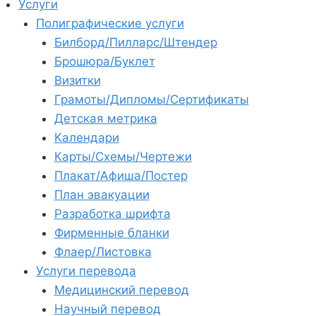
Услуги
Полиграфические услуги
Билборд/Пилларс/Штендер
Брошюра/Буклет
Визитки
Грамоты/Дипломы/Сертификаты
Детская метрика
Календари
Карты/Схемы/Чертежи
Плакат/Афиша/Постер
План эвакуации
Разработка шрифта
Фирменные бланки
Флаер/Листовка
Услуги перевода
Медицинский перевод
Научный перевод