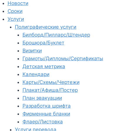
Новости
Сроки
Услуги
Полиграфические услуги
Билборд/Пилларс/Штендер
Брошюра/Буклет
Визитки
Грамоты/Дипломы/Сертификаты
Детская метрика
Календари
Карты/Схемы/Чертежи
Плакат/Афиша/Постер
План эвакуации
Разработка шрифта
Фирменные бланки
Флаер/Листовка
Услуги перевода