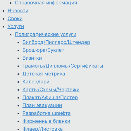
Справочная информация
Новости
Сроки
Услуги
Полиграфические услуги
Билборд/Пилларс/Штендер
Брошюра/Буклет
Визитки
Грамоты/Дипломы/Сертификаты
Детская метрика
Календари
Карты/Схемы/Чертежи
Плакат/Афиша/Постер
План эвакуации
Разработка шрифта
Фирменные бланки
Флаер/Листовка