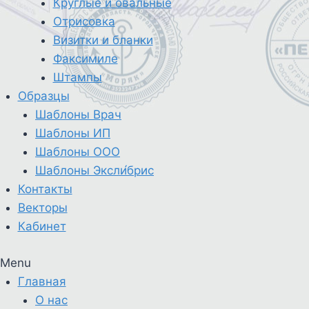
Круглые и овальные
Отрисовка
Визитки и бланки
Факсимиле
Штампы
Образцы
Шаблоны Врач
Шаблоны ИП
Шаблоны ООО
Шаблоны Эксли́брис
Контакты
Векторы
Кабинет
Menu
Главная
О нас