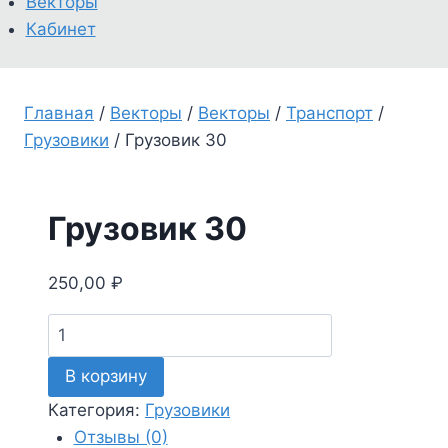
Векторы
Кабинет
Главная
/
Векторы
/
Векторы
/
Транспорт
/
Грузовики
/
Грузовик 30
Грузовик 30
250,00
₽
Количество
товара
В корзину
Грузовик
30
Категория:
Грузовики
Отзывы (0)