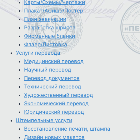
Карты/Схемы/Чертежи
Плакат/Афиша/Постер
План эвакуации
Разработка шрифта
Фирменные бланки
Флаер/Листовка
Услуги перевода
Медицинский перевод
Научный перевод
Перевод документов
Технический перевод
Художественный перевод
Экономический перевод
Юридический перевод
Штемпельные услуги
Восстановление печати, штампа
Дизайн новых макетов