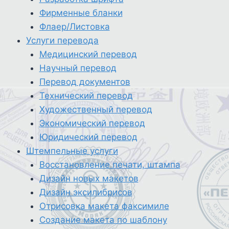
Фирменные бланки
Флаер/Листовка
Услуги перевода
Медицинский перевод
Научный перевод
Перевод документов
Технический перевод
Художественный перевод
Экономический перевод
Юридический перевод
Штемпельные услуги
Восстановление печати, штампа
Дизайн новых макетов
Дизайн эксилибрисов
Отрисовка макета факсимиле
Создание макета по шаблону