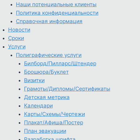
Наши потенциальные клиенты
Политика конфиденциальности
Справочная информация
Новости
Сроки
Услуги
Полиграфические услуги
Билборд/Пилларс/Штендер
Брошюра/Буклет
Визитки
Грамоты/Дипломы/Сертификаты
Детская метрика
Календари
Карты/Схемы/Чертежи
Плакат/Афиша/Постер
План эвакуации
Разработка шрифта