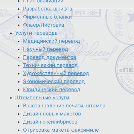
План эвакуации
Разработка шрифта
Фирменные бланки
Флаер/Листовка
Услуги перевода
Медицинский перевод
Научный перевод
Перевод документов
Технический перевод
Художественный перевод
Экономический перевод
Юридический перевод
Штемпельные услуги
Восстановление печати, штампа
Дизайн новых макетов
Дизайн эксилибрисов
Отрисовка макета факсимиле