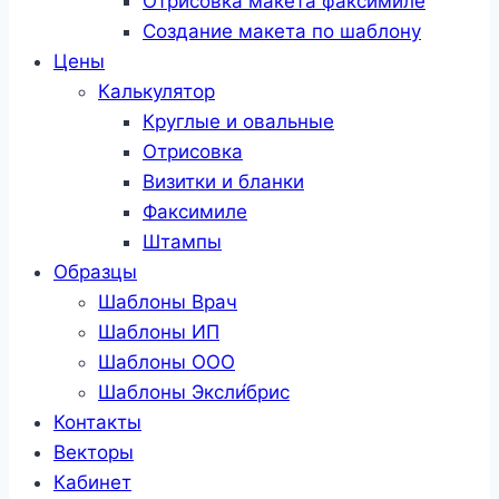
Отрисовка макета факсимиле
Создание макета по шаблону
Цены
Калькулятор
Круглые и овальные
Отрисовка
Визитки и бланки
Факсимиле
Штампы
Образцы
Шаблоны Врач
Шаблоны ИП
Шаблоны ООО
Шаблоны Эксли́брис
Контакты
Векторы
Кабинет