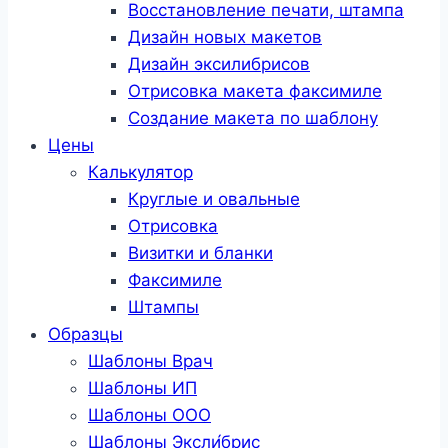
Восстановление печати, штампа
Дизайн новых макетов
Дизайн эксилибрисов
Отрисовка макета факсимиле
Создание макета по шаблону
Цены
Калькулятор
Круглые и овальные
Отрисовка
Визитки и бланки
Факсимиле
Штампы
Образцы
Шаблоны Врач
Шаблоны ИП
Шаблоны ООО
Шаблоны Эксли́брис