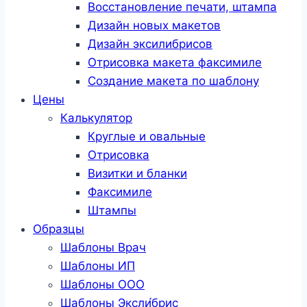
Восстановление печати, штампа
Дизайн новых макетов
Дизайн эксилибрисов
Отрисовка макета факсимиле
Создание макета по шаблону
Цены
Калькулятор
Круглые и овальные
Отрисовка
Визитки и бланки
Факсимиле
Штампы
Образцы
Шаблоны Врач
Шаблоны ИП
Шаблоны ООО
Шаблоны Эксли́брис