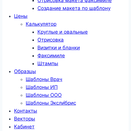
Отрисовка макета факсимиле
Создание макета по шаблону
Цены
Калькулятор
Круглые и овальные
Отрисовка
Визитки и бланки
Факсимиле
Штампы
Образцы
Шаблоны Врач
Шаблоны ИП
Шаблоны ООО
Шаблоны Эксли́брис
Контакты
Векторы
Кабинет