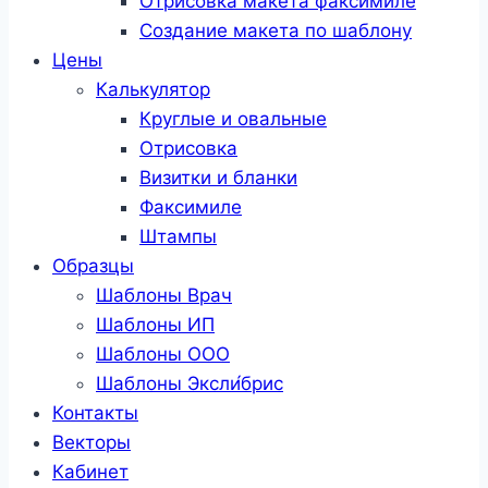
Отрисовка макета факсимиле
Создание макета по шаблону
Цены
Калькулятор
Круглые и овальные
Отрисовка
Визитки и бланки
Факсимиле
Штампы
Образцы
Шаблоны Врач
Шаблоны ИП
Шаблоны ООО
Шаблоны Эксли́брис
Контакты
Векторы
Кабинет