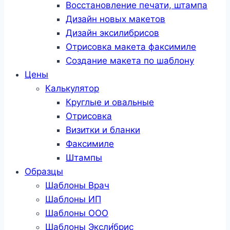
Восстановление печати, штампа
Дизайн новых макетов
Дизайн эксилибрисов
Отрисовка макета факсимиле
Создание макета по шаблону
Цены
Калькулятор
Круглые и овальные
Отрисовка
Визитки и бланки
Факсимиле
Штампы
Образцы
Шаблоны Врач
Шаблоны ИП
Шаблоны ООО
Шаблоны Эксли́брис