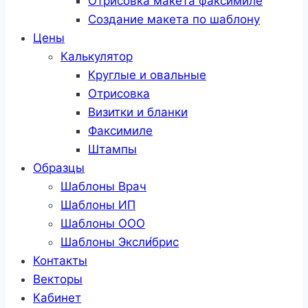
Отрисовка макета факсимиле
Создание макета по шаблону
Цены
Калькулятор
Круглые и овальные
Отрисовка
Визитки и бланки
Факсимиле
Штампы
Образцы
Шаблоны Врач
Шаблоны ИП
Шаблоны ООО
Шаблоны Эксли́брис
Контакты
Векторы
Кабинет