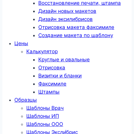
Восстановление печати, штампа
Дизайн новых макетов
Дизайн эксилибрисов
Отрисовка макета факсимиле
Создание макета по шаблону
Цены
Калькулятор
Круглые и овальные
Отрисовка
Визитки и бланки
Факсимиле
Штампы
Образцы
Шаблоны Врач
Шаблоны ИП
Шаблоны ООО
Шаблоны Эксли́брис