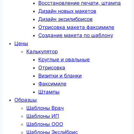
Восстановление печати, штампа
Дизайн новых макетов
Дизайн эксилибрисов
Отрисовка макета факсимиле
Создание макета по шаблону
Цены
Калькулятор
Круглые и овальные
Отрисовка
Визитки и бланки
Факсимиле
Штампы
Образцы
Шаблоны Врач
Шаблоны ИП
Шаблоны ООО
Шаблоны Эксли́брис