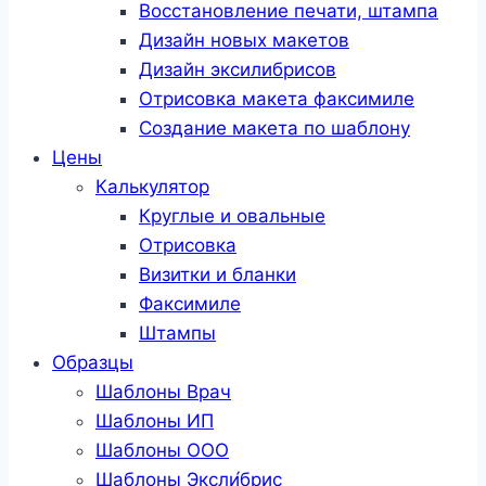
Восстановление печати, штампа
Дизайн новых макетов
Дизайн эксилибрисов
Отрисовка макета факсимиле
Создание макета по шаблону
Цены
Калькулятор
Круглые и овальные
Отрисовка
Визитки и бланки
Факсимиле
Штампы
Образцы
Шаблоны Врач
Шаблоны ИП
Шаблоны ООО
Шаблоны Эксли́брис