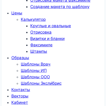
Отрисовка макета факсимиле
Создание макета по шаблону
Цены
Калькулятор
Круглые и овальные
Отрисовка
Визитки и бланки
Факсимиле
Штампы
Образцы
Шаблоны Врач
Шаблоны ИП
Шаблоны ООО
Шаблоны Эксли́брис
Контакты
Векторы
Кабинет