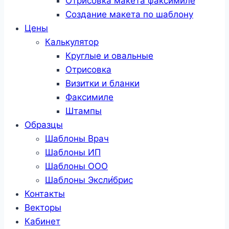
Отрисовка макета факсимиле
Создание макета по шаблону
Цены
Калькулятор
Круглые и овальные
Отрисовка
Визитки и бланки
Факсимиле
Штампы
Образцы
Шаблоны Врач
Шаблоны ИП
Шаблоны ООО
Шаблоны Эксли́брис
Контакты
Векторы
Кабинет