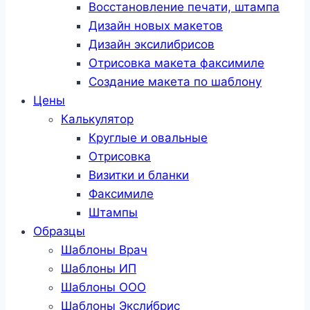
Восстановление печати, штампа
Дизайн новых макетов
Дизайн эксилибрисов
Отрисовка макета факсимиле
Создание макета по шаблону
Цены
Калькулятор
Круглые и овальные
Отрисовка
Визитки и бланки
Факсимиле
Штампы
Образцы
Шаблоны Врач
Шаблоны ИП
Шаблоны ООО
Шаблоны Эксли́брис