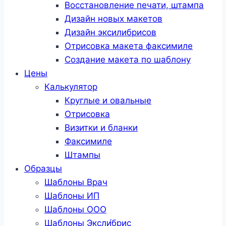
Восстановление печати, штампа
Дизайн новых макетов
Дизайн эксилибрисов
Отрисовка макета факсимиле
Создание макета по шаблону
Цены
Калькулятор
Круглые и овальные
Отрисовка
Визитки и бланки
Факсимиле
Штампы
Образцы
Шаблоны Врач
Шаблоны ИП
Шаблоны ООО
Шаблоны Эксли́брис