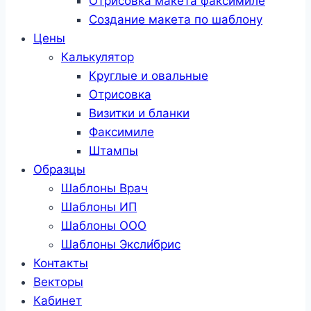
Отрисовка макета факсимиле
Создание макета по шаблону
Цены
Калькулятор
Круглые и овальные
Отрисовка
Визитки и бланки
Факсимиле
Штампы
Образцы
Шаблоны Врач
Шаблоны ИП
Шаблоны ООО
Шаблоны Эксли́брис
Контакты
Векторы
Кабинет