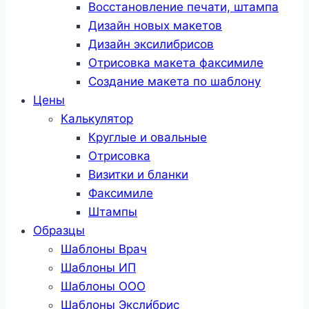
Восстановление печати, штампа
Дизайн новых макетов
Дизайн эксилибрисов
Отрисовка макета факсимиле
Создание макета по шаблону
Цены
Калькулятор
Круглые и овальные
Отрисовка
Визитки и бланки
Факсимиле
Штампы
Образцы
Шаблоны Врач
Шаблоны ИП
Шаблоны ООО
Шаблоны Эксли́брис