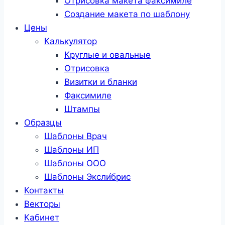
Отрисовка макета факсимиле
Создание макета по шаблону
Цены
Калькулятор
Круглые и овальные
Отрисовка
Визитки и бланки
Факсимиле
Штампы
Образцы
Шаблоны Врач
Шаблоны ИП
Шаблоны ООО
Шаблоны Эксли́брис
Контакты
Векторы
Кабинет