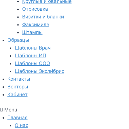
Круглые и овальные
Отрисовка
Визитки и бланки
Факсимиле
Штампы
Образцы
Шаблоны Врач
Шаблоны ИП
Шаблоны ООО
Шаблоны Эксли́брис
Контакты
Векторы
Кабинет
Menu
Главная
О нас