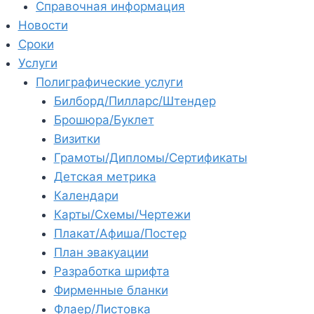
Справочная информация
Новости
Сроки
Услуги
Полиграфические услуги
Билборд/Пилларс/Штендер
Брошюра/Буклет
Визитки
Грамоты/Дипломы/Сертификаты
Детская метрика
Календари
Карты/Схемы/Чертежи
Плакат/Афиша/Постер
План эвакуации
Разработка шрифта
Фирменные бланки
Флаер/Листовка