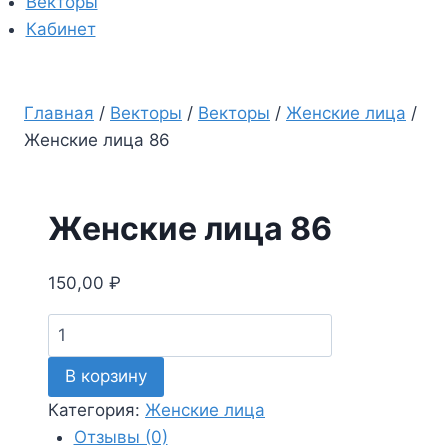
Векторы
Кабинет
Главная
/
Векторы
/
Векторы
/
Женские лица
/
Женские лица 86
Женские лица 86
150,00
₽
Количество
товара
В корзину
Женские
лица
Категория:
Женские лица
86
Отзывы (0)