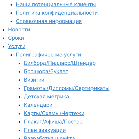
Наши потенциальные клиенты
Политика конфиденциальности
Справочная информация
Новости
Сроки
Услуги
Полиграфические услуги
Билборд/Пилларс/Штендер
Брошюра/Буклет
Визитки
Грамоты/Дипломы/Сертификаты
Детская метрика
Календари
Карты/Схемы/Чертежи
Плакат/Афиша/Постер
План эвакуации
Разработка шрифта