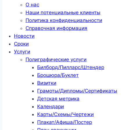
О нас
Наши потенциальные клиенты
Политика конфиденциальности
Справочная информация
Новости
Сроки
Услуги
Полиграфические услуги
Билборд/Пилларс/Штендер
Брошюра/Буклет
Визитки
Грамоты/Дипломы/Сертификаты
Детская метрика
Календари
Карты/Схемы/Чертежи
Плакат/Афиша/Постер
План эвакуации