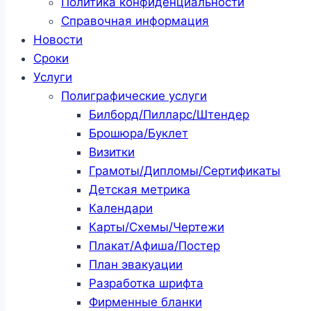
Политика конфиденциальности
Справочная информация
Новости
Сроки
Услуги
Полиграфические услуги
Билборд/Пилларс/Штендер
Брошюра/Буклет
Визитки
Грамоты/Дипломы/Сертификаты
Детская метрика
Календари
Карты/Схемы/Чертежи
Плакат/Афиша/Постер
План эвакуации
Разработка шрифта
Фирменные бланки