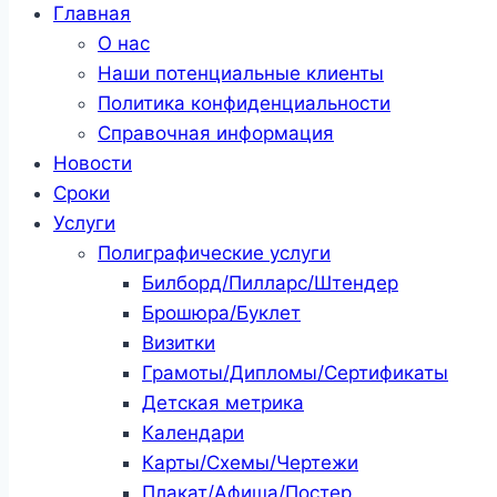
Главная
О нас
Наши потенциальные клиенты
Политика конфиденциальности
Справочная информация
Новости
Сроки
Услуги
Полиграфические услуги
Билборд/Пилларс/Штендер
Брошюра/Буклет
Визитки
Грамоты/Дипломы/Сертификаты
Детская метрика
Календари
Карты/Схемы/Чертежи
Плакат/Афиша/Постер