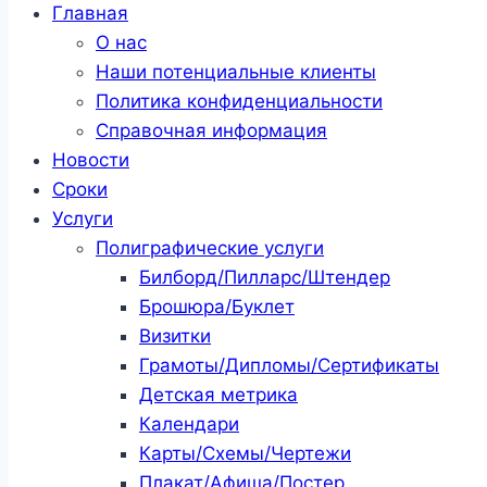
Главная
О нас
Наши потенциальные клиенты
Политика конфиденциальности
Справочная информация
Новости
Сроки
Услуги
Полиграфические услуги
Билборд/Пилларс/Штендер
Брошюра/Буклет
Визитки
Грамоты/Дипломы/Сертификаты
Детская метрика
Календари
Карты/Схемы/Чертежи
Плакат/Афиша/Постер