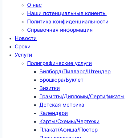
О нас
Наши потенциальные клиенты
Политика конфиденциальности
Справочная информация
Новости
Сроки
Услуги
Полиграфические услуги
Билборд/Пилларс/Штендер
Брошюра/Буклет
Визитки
Грамоты/Дипломы/Сертификаты
Детская метрика
Календари
Карты/Схемы/Чертежи
Плакат/Афиша/Постер
План эвакуации