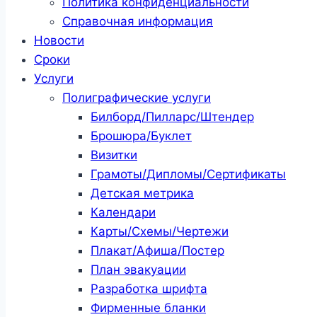
Политика конфиденциальности
Справочная информация
Новости
Сроки
Услуги
Полиграфические услуги
Билборд/Пилларс/Штендер
Брошюра/Буклет
Визитки
Грамоты/Дипломы/Сертификаты
Детская метрика
Календари
Карты/Схемы/Чертежи
Плакат/Афиша/Постер
План эвакуации
Разработка шрифта
Фирменные бланки