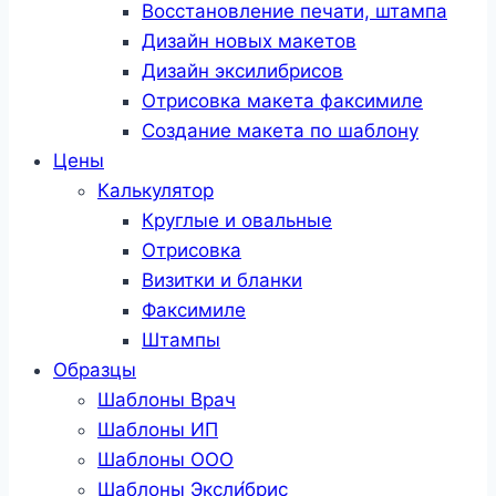
Восстановление печати, штампа
Дизайн новых макетов
Дизайн эксилибрисов
Отрисовка макета факсимиле
Создание макета по шаблону
Цены
Калькулятор
Круглые и овальные
Отрисовка
Визитки и бланки
Факсимиле
Штампы
Образцы
Шаблоны Врач
Шаблоны ИП
Шаблоны ООО
Шаблоны Эксли́брис