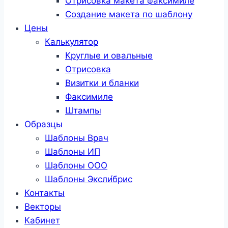
Отрисовка макета факсимиле
Создание макета по шаблону
Цены
Калькулятор
Круглые и овальные
Отрисовка
Визитки и бланки
Факсимиле
Штампы
Образцы
Шаблоны Врач
Шаблоны ИП
Шаблоны ООО
Шаблоны Эксли́брис
Контакты
Векторы
Кабинет