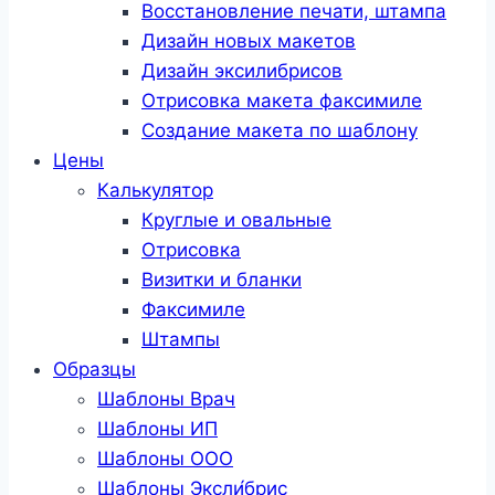
Восстановление печати, штампа
Дизайн новых макетов
Дизайн эксилибрисов
Отрисовка макета факсимиле
Создание макета по шаблону
Цены
Калькулятор
Круглые и овальные
Отрисовка
Визитки и бланки
Факсимиле
Штампы
Образцы
Шаблоны Врач
Шаблоны ИП
Шаблоны ООО
Шаблоны Эксли́брис