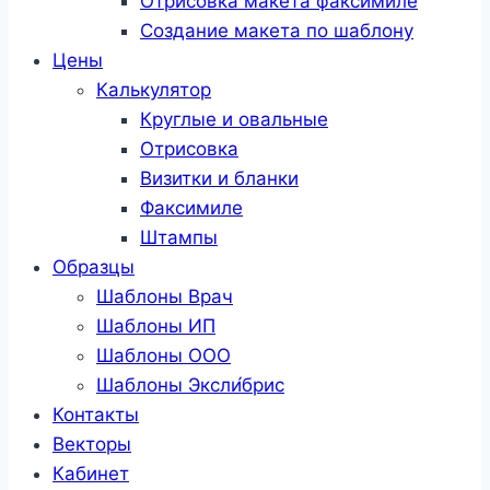
Отрисовка макета факсимиле
Создание макета по шаблону
Цены
Калькулятор
Круглые и овальные
Отрисовка
Визитки и бланки
Факсимиле
Штампы
Образцы
Шаблоны Врач
Шаблоны ИП
Шаблоны ООО
Шаблоны Эксли́брис
Контакты
Векторы
Кабинет